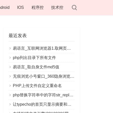
droid
IOS
程序控
技术控
最近发表
易语言_互联网浏览器1.取网页文档对象
php列出目录下所有文件
易语言_取自身文件md5值
无痕浏览小号窗口_360隐身浏览窗口_2345浏览器创建快捷方式
PHP上传文件自定义重命名
php替换字符串中的字符str_replace()
让typecho的首页只显示摘要和文章的数量