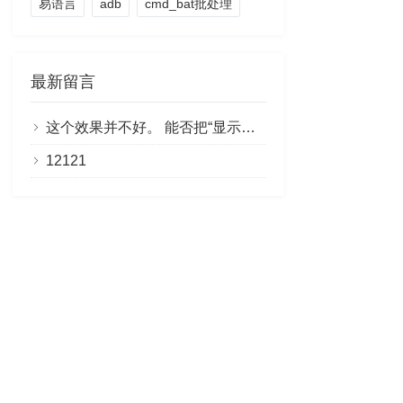
易语言
adb
cmd_bat批处理
最新留言
这个效果并不好。 能否把“显示剩余部分”做成链接，点击即可阅读全文？
12121